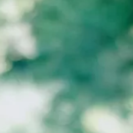
PROJECT
AYA Solo Project Crawl
AYA Solo Project Contrast
AYA Solo Ploject Cister
PAST SCHEDULE