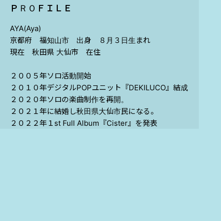
ＰＲＯＦＩＬＥ
AYA(Aya)
京都府 福知山市 出身 ８月３日生まれ
現在 秋田県 大仙市 在住
​２００５年ソロ活動開始
２０１０年デジタルPOPユニット『DEKILUCO』結成
​２０２０年ソロの楽曲制作を再開。
​２０２１年に結婚し秋田県大仙市民になる。
２０２２年１st Full Album『Cister』を発表
２０２３年ABSラジオ「まちなかSESSIONエキマイ
ク」金曜パーソナリティ就任
２nd Full Album『Contrast』を発表
２０２５年音楽活動開始２０周年を迎える
ABSラジオ「まちなかSESSIONエキマイ
ク」金曜パーソナリティ卒業
VIEW MORE