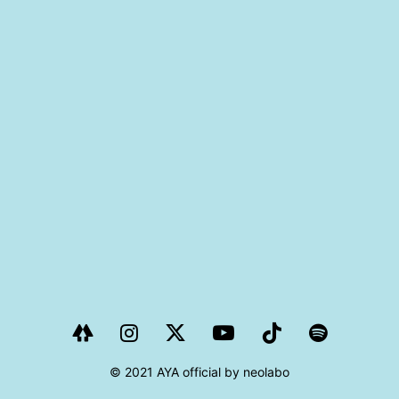
PROJECT
AYA Solo Project Crawl
AYA Solo Project Contrast
AYA Solo Ploject Cister
PAST SCHEDULE
© 2021 AYA official by neolabo