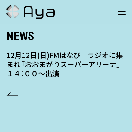
NEWS
SCHEDULE
HISTORY
12月12日(日)FMはなび ラジオに集
まれ『おおまがりスーパーアリーナ』
VIDEO
１４：００〜出演
SHOP
TICKET
CONTACT