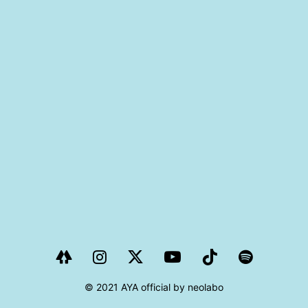
PROJECT
AYA Solo Project Crawl
AYA Solo Project Contrast
AYA Solo Ploject Cister
PAST SCHEDULE
© 2021 AYA official by neolabo