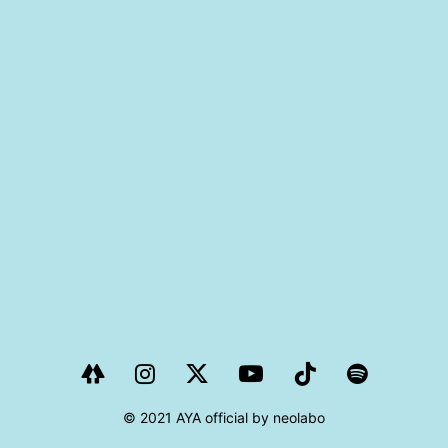
PROJECT
AYA Solo Project Crawl
AYA Solo Project Contrast
AYA Solo Ploject Cister
PAST SCHEDULE
© 2021 AYA official by neolabo