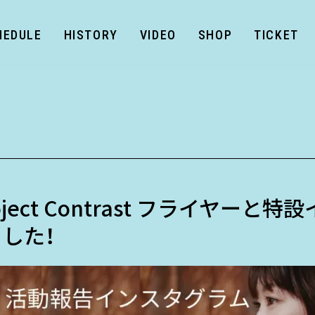
HEDULE
HISTORY
VIDEO
SHOP
TICKET
 Project Contrast フライヤー
した！