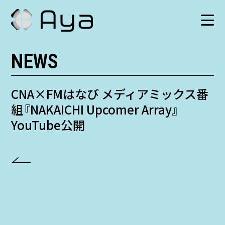
NEWS
SCHEDULE
HISTORY
CNA×FMはなび メディアミックス番
組『NAKAICHI Upcomer Array』
VIDEO
YouTube公開
SHOP
TICKET
CONTACT