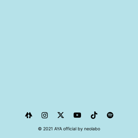
PROJECT
AYA Solo Project Crawl
AYA Solo Project Contrast
AYA Solo Ploject Cister
PAST SCHEDULE
© 2021 AYA official by neolabo