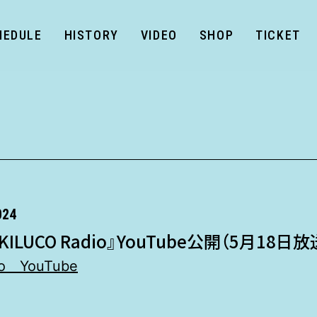
HEDULE
HISTORY
VIDEO
SHOP
TICKET
024
ILUCO Radio』YouTube公開（5月18日
io YouTube