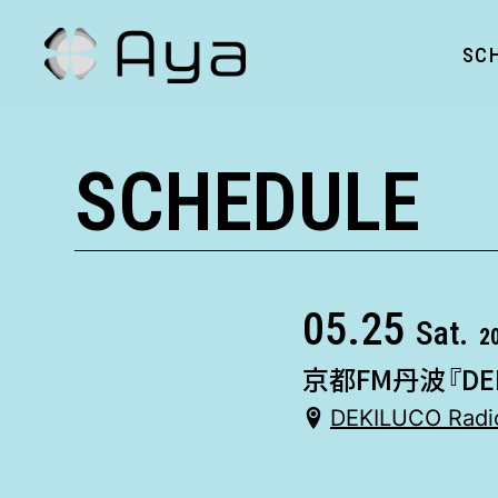
SC
SCHEDULE
05.25
Sat.
2
京都FM丹波『DEK
DEKILUCO Rad