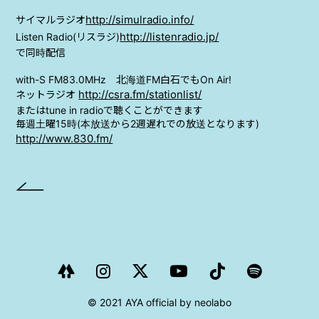
PROJECT
http://simulradio.info/
サイマルラジオ
AYA Solo Project Crawl
http://listenradio.jp/
Listen Radio(リスラジ)
で同時配信
AYA Solo Project Contrast
with-S FM83.0MHz 北海道FM白石でもOn Air!
http://csra.fm/stationlist/
ネットラジオ
AYA Solo Ploject Cister
またはtune in radioで聴くことができます
毎週土曜15時(本放送から2週遅れでの放送となります)
http://www.830.fm/
PAST SCHEDULE
© 2021 AYA official by neolabo