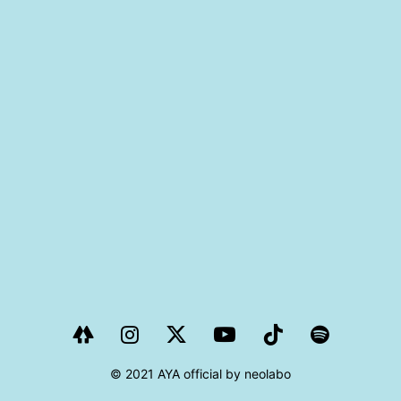
PROJECT
AYA Solo Project Crawl
AYA Solo Project Contrast
AYA Solo Ploject Cister
PAST SCHEDULE
© 2021 AYA official by neolabo