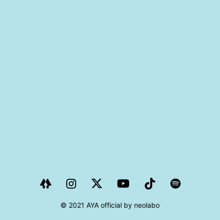
PROJECT
AYA Solo Project Crawl
AYA Solo Project Contrast
AYA Solo Ploject Cister
PAST SCHEDULE
© 2021 AYA official by neolabo