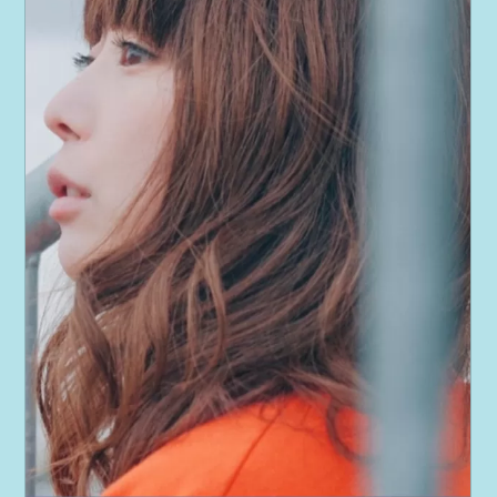
PROJECT
AYA Solo Project Crawl
AYA Solo Project Contrast
AYA Solo Ploject Cister
PAST SCHEDULE