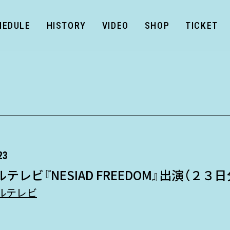
HEDULE
HISTORY
VIDEO
SHOP
TICKET
23
テレビ『NESIAD FREEDOM』出演（２３
ルテレビ