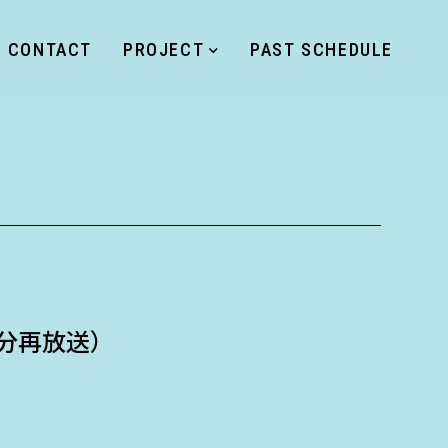
CONTACT
PROJECT
PAST SCHEDULE
日分再放送）