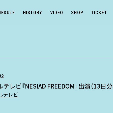
HEDULE
HISTORY
VIDEO
SHOP
TICKET
23
テレビ『NESIAD FREEDOM』出演（13日
ルテレビ