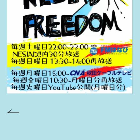
PROJECT
AYA Solo Project Crawl
AYA Solo Project Contrast
AYA Solo Ploject Cister
PAST SCHEDULE