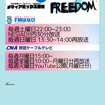
PROJECT
AYA Solo Project Crawl
AYA Solo Project Contrast
AYA Solo Ploject Cister
PAST SCHEDULE