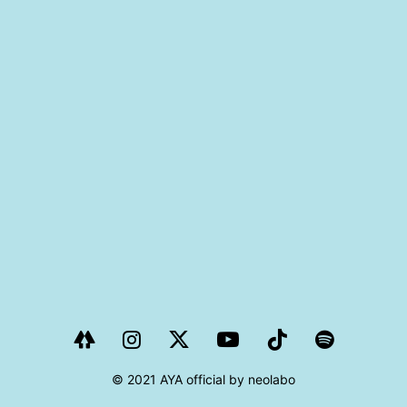
PROJECT
AYA Solo Project Crawl
AYA Solo Project Contrast
AYA Solo Ploject Cister
PAST SCHEDULE
© 2021 AYA official by neolabo