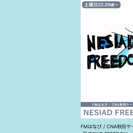
FM
はなび
/ CNA
秋田ケ