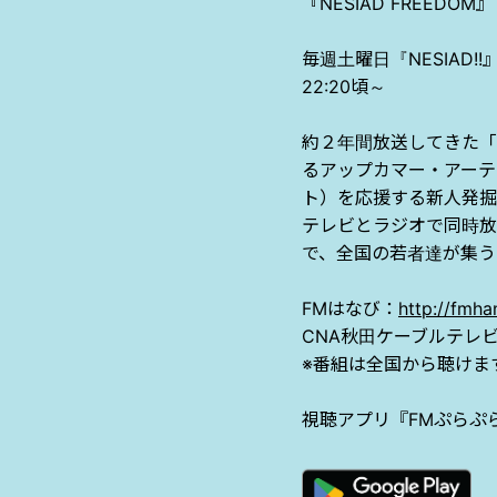
『
NESIAD FREEDOM
』
毎週土曜日『
NESIAD!!
22:20
頃～
約２年間放送してきた「
るアップカマー・アーテ
ト）を応援する新人発掘
テレビとラジオで同時放
で、全国の若者達が集う
FM
はなび：
http://fmha
CNA
秋田ケーブルテレ
※
番組は全国から聴けま
視聴アプリ『
FM
ぷらぷ