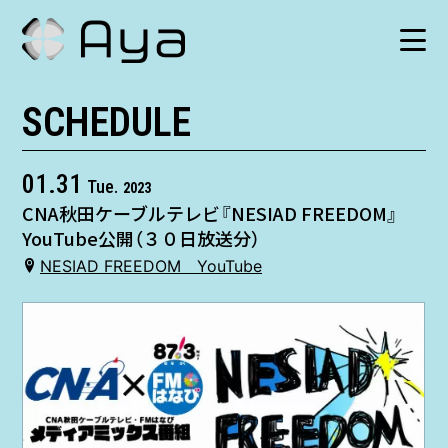
SCHEDULE
SCHEDULE
HISTORY
01.31
Tue.
2023
CNA秋田ケーブルテレビ『NESIAD FREEDOM』
VIDEO
YouTube公開（３０日放送分）
NESIAD FREEDOM YouTube
SHOP
TICKET
CONTACT