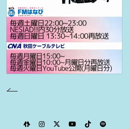
PROJECT
AYA Solo Project Crawl
AYA Solo Project Contrast
AYA Solo Ploject Cister
PAST SCHEDULE