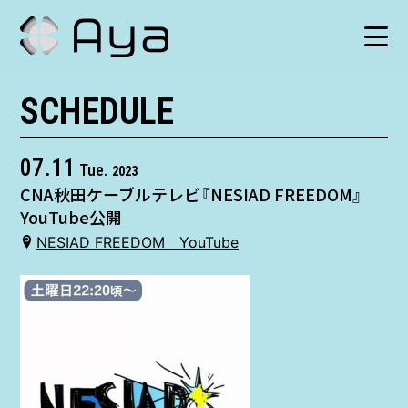
SCHEDULE
SCHEDULE
HISTORY
07.11
Tue.
2023
CNA秋田ケーブルテレビ『NESIAD FREEDOM』
VIDEO
YouTube公開
NESIAD FREEDOM YouTube
SHOP
TICKET
CONTACT