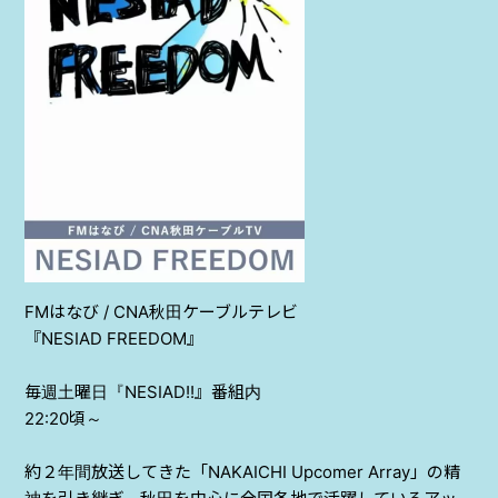
PROJECT
AYA Solo Project Crawl
AYA Solo Project Contrast
AYA Solo Ploject Cister
PAST SCHEDULE
FM
はなび
/ CNA
秋田ケーブルテレビ
『
NESIAD FREEDOM
』
毎週土曜日『
NESIAD!!
』番組内
22:20
頃～
約２年間放送してきた「
NAKAICHI Upcomer Array
」の精