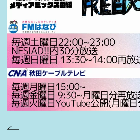
PROJECT
AYA Solo Project Crawl
AYA Solo Project Contrast
AYA Solo Ploject Cister
PAST SCHEDULE