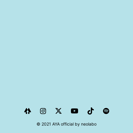
PROJECT
AYA Solo Project Crawl
AYA Solo Project Contrast
AYA Solo Ploject Cister
PAST SCHEDULE
© 2021 AYA official by neolabo