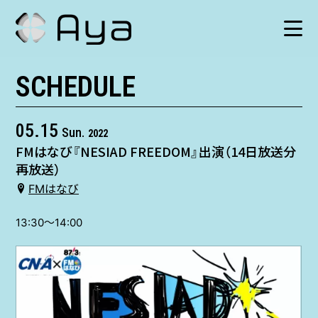
SCHEDULE
SCHEDULE
HISTORY
05.15
Sun.
2022
FMはなび『NESIAD FREEDOM』出演（14日放送分
VIDEO
再放送）
FMはなび
SHOP
13:30〜14:00
TICKET
CONTACT