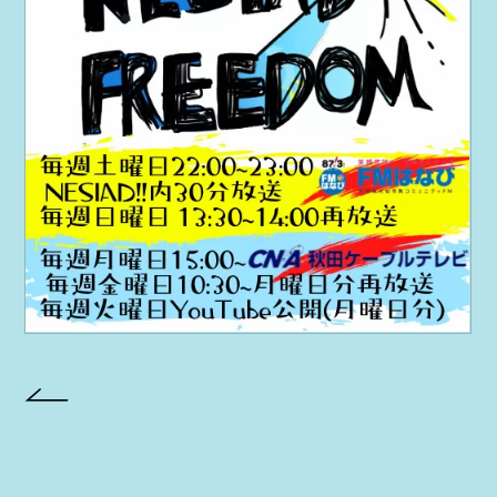
PROJECT
AYA Solo Project Crawl
AYA Solo Project Contrast
AYA Solo Ploject Cister
PAST SCHEDULE