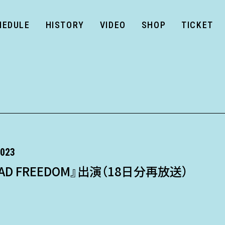
HEDULE
HISTORY
VIDEO
SHOP
TICKET
023
AD FREEDOM』出演（18日分再放送）