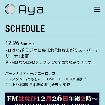
SCHEDULE
SCHEDULE
HISTORY
12.26
Sun.
2021
FMはなび ラジオに集まれ『おおまがりスーパーア
VIDEO
リーナ』出演
FMはなびはFMプラプラにて全国で視聴できます。
SHOP
パーソナリティー/デニーロ大友
アシスタント/ともちん・TOMO・DEKILUCO亜弥子
TICKET
ゲスト/ 藤間流 日本舞踊 藤間妙寿々 師範
CONTACT